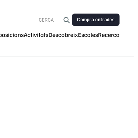
Compra entrades
posicions
Activitats
Descobreix
Escoles
Recerca