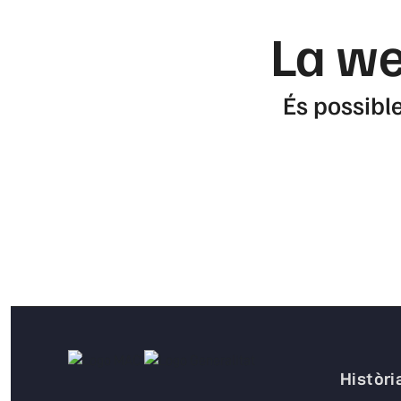
La we
És possible
Històri